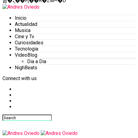
졾�ܢ��F[��R�ZM~�D
Inicio
Actualidad
Musica
Cine y Tv
Curiosidades
Tecnologia
VideoBlog
Dia a Dia
NighBeats
Connect with us