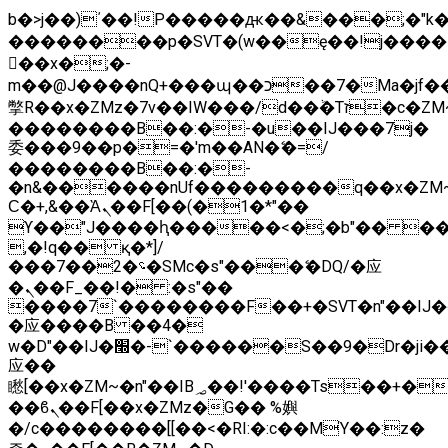
b�>j��)΄��!P�����ԫ��&���;�"k��B
��������p�SVT�(w��ę��!j����
��x�;�-
m��@J����nQ+���պ��כ��7�Ma�jf��J��ͱ4j���Ѳ�
撆R��x�ZMz�7v��IW���/d��ٞ�Тז�c�ZM~�ji�� ߒ��sQz�����Ԡ��DW��3�De�n"��M�+/
��������B��:�-�u��IJ���7j�
委���9��p�=�'m��AN�ޭ�=/
��������B��:�-
�n&������nUf���������q��x�ZM
Ϲ�+,&��Ὰܢ��F[��(�1�*"��
ϒ��"J����ԧ�����<�;�b"�� ���"j����
,�!q�� қ�*]/
���؝�2��7�SMc�s"���ޭ�DQ/�应
�ܢ��F_��!� :�s"��
����7`��������F��+�SVT�n"��IJ�
�应����B ��4�
w�D"��IJ�׭�-`������S��9�Dr�ji��EJ߅��gJ�
应��
矁[��x�ZM~�n"��IB؃��!'����Тѕ��+��(m��IK�ʭ�/|
��ϐܢ��F[��x�ZMz�G�� %嬩
�/c��������[[��<�RI:�:c��MΎ��:z�