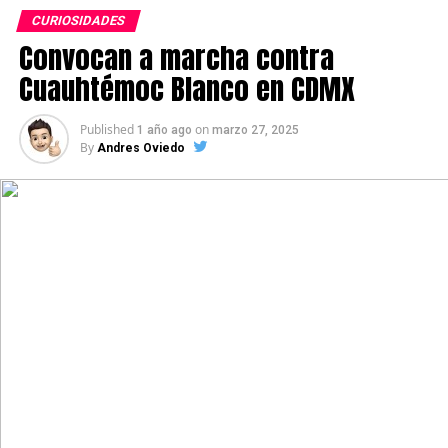
CURIOSIDADES
Convocan a marcha contra
Cuauhtémoc Blanco en CDMX
Published
on
1 año ago
marzo 27, 2025
By
Andres Oviedo