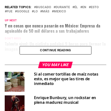
RELATED TOPICS:
BUSCADO
DURANTE
ÉL
EN
ESTO
FUE
GOOGLE
LO
MÁS
MEXICO
UP NEXT
Y en cosas que nunca pasarán en México: Empresa da
aguinaldo de 50 mil dólares a sus trabajadores
DON'T MISS
Talento nivel: Un ciclista pedaleó 9 horas para formar la
imagen de un reno en una app
CONTINUE READING
YOU MAY LIKE
Si al comer tortillas de maíz notas
esto, es mejor que las tires de
inmediato
Enrique Bunbury, un rockstar en
plena madurez musical