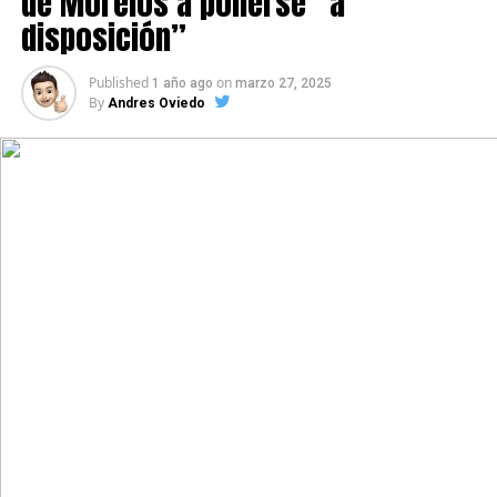
de Morelos a ponerse “a
disposición”
Published
on
1 año ago
marzo 27, 2025
By
Andres Oviedo