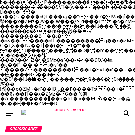
b�>j��)΄��!P�����ԫ��&���;�"k��B�
��������p�SVT�(w��ę��!j����
��x�;�-
m��@J����nQ+���պ��כ��7�Ma�jf��J��ͱ4j���Ѳ�
撆R��x�ZMz�7v��IW���/d��ٞ�Тז�c�ZM~�ji�� ߒ��sQz�����Ԡ��DW��3�De�n"��M�+/
��������B��:�-�u��IJ���7j�委
���9��p�=�'m��AN�ޭ�=/
��������B��:�-
�n&������nUf���������q��x�ZM~
Ϲ�+,&��Ὰܢ��F[��(�1�*"��
ϒ��"J����ԧ�����<�;�b"�� ���"j����
,�!q�� қ�*]/
���؝�2��7�SMc�s"���ޭ�DQ/�应
�ܢ��F_��!� :�s"��
����7`��������F��+�SVT�n"��IJ��
�应����B ��4�
w�D"��IJ�׭�-`������S��9�Dr�ji��EJ߅��gJ�
应��
矁[��x�ZM~�n"��IB؃��!'����Тѕ��+��(m��IK�ʭ�/|
��ϐܢ��F[��x�ZMz�G�� %嬩
�/c��������[[��<�RI:�:c��MΎ��:z�졾
�ܢ��F[��R�ZM~�D
CURIOSIDADES