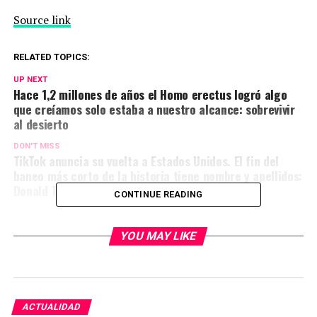
Source link
RELATED TOPICS:
UP NEXT
Hace 1,2 millones de años el Homo erectus logró algo
que creíamos solo estaba a nuestro alcance: sobrevivir
al desierto
DON'T MISS
TikTok anuncia su vuelta a Estados Unidos. El fin del
baneo más corto de la historia tiene nombre y apellidos:
Donald Trump
CONTINUE READING
YOU MAY LIKE
ACTUALIDAD