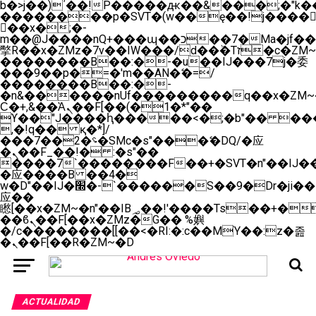
b�>j��)΄��!P�����ԫ��&���;�"k��B�
��������p�SVT�(w��ę��!j����
��x�;�-
m��@J����nQ+���պ��כ��7�Ma�jf��J��ͱ4j���Ѳ�
撆R��x�ZMz�7v��IW���/d��ٞ�Тז�c�ZM~�ji�� ߒ��sQz�����Ԡ��DW��3�De�n"��M�+/
��������B��:�-�u��IJ���7j�委
���9��p�=�'m��AN�ޭ�=/
��������B��:�-
�n&������nUf���������q��x�ZM~
Ϲ�+,&��Ὰܢ��F[��(�1�*"��
ϒ��"J����ԧ�����<�;�b"�� ���"j����
,�!q�� қ�*]/
���؝�2��7�SMc�s"���ޭ�DQ/�应
�ܢ��F_��!� :�s"��
����7`��������F��+�SVT�n"��IJ��
�应����B ��4�
w�D"��IJ�׭�-`������S��9�Dr�ji��EJ߅��gJ�
应��
矁[��x�ZM~�n"��IB؃��!'����Тѕ��+��(m��IK�ʭ�/|
��ϐܢ��F[��x�ZMz�G�� %嬩
�/c��������[[��<�RI:�:c��MΎ��:z�졾
�ܢ��F[��R�ZM~�D
ACTUALIDAD