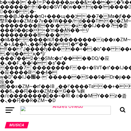
b�>j��)΄��!P�����ԫ��&���;�"k��B�
��������p�SVT�(w��ę��!j����
��x�;�-
m��@J����nQ+���պ��כ��7�Ma�jf��J��ͱ4j���Ѳ�
撆R��x�ZMz�7v��IW���/d��ٞ�Тז�c�ZM~�ji�� ߒ��sQz�����Ԡ��DW��3�De�n"��M�+/
��������B��:�-�u��IJ���7j�委
���9��p�=�'m��AN�ޭ�=/
��������B��:�-
�n&������nUf���������q��x�ZM~
Ϲ�+,&��Ὰܢ��F[��(�1�*"��
ϒ��"J����ԧ�����<�;�b"�� ���"j����
,�!q�� қ�*]/
���؝�2��7�SMc�s"���ޭ�DQ/�应
�ܢ��F_��!� :�s"��
����7`��������F��+�SVT�n"��IJ��
�应����B ��4�
w�D"��IJ�׭�-`������S��9�Dr�ji��EJ߅��gJ�
应��
矁[��x�ZM~�n"��IB؃��!'����Тѕ��+��(m��IK�ʭ�/|
��ϐܢ��F[��x�ZMz�G�� %嬩
�/c��������[[��<�RI:�:c��MΎ��:z�졾
�ܢ��F[��R�ZM~�D
MUSICA