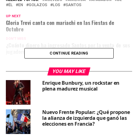
ÉL
EN
GOLAZOS
LOS
SANTOS
UP NEXT
Gloria Trevi canta con mariachi en las Fiestas de
Octubre
DON'T MISS
¿Cuánto dinero ha ingresado Santos por la venta de sus
jugadores al América
CONTINUE READING
YOU MAY LIKE
Enrique Bunbury, un rockstar en
plena madurez musical
Nuevo Frente Popular: ¿Qué propone
la alianza de izquierda que ganó las
elecciones en Francia?