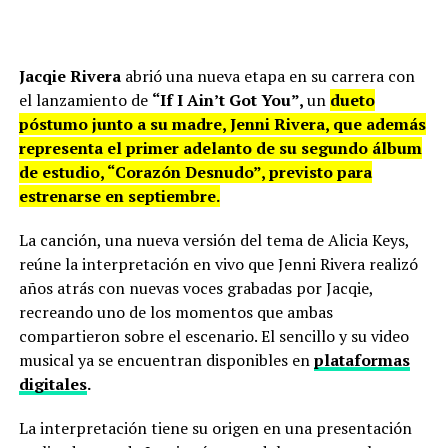
Jacqie Rivera
abrió una nueva etapa en su carrera con
el lanzamiento de
“If I Ain’t Got You”,
un
dueto
póstumo junto a su madre, Jenni Rivera, que además
representa el primer adelanto de su segundo álbum
de estudio, “Corazón Desnudo”, previsto para
estrenarse en septiembre.
La canción, una nueva versión del tema de Alicia Keys,
reúne la interpretación en vivo que Jenni Rivera realizó
años atrás con nuevas voces grabadas por Jacqie,
recreando uno de los momentos que ambas
compartieron sobre el escenario. El sencillo y su video
musical ya se encuentran disponibles en
plataformas
digitales
.
La interpretación tiene su origen en una presentación