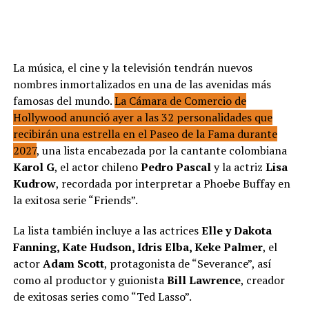
La música, el cine y la televisión tendrán nuevos
nombres inmortalizados en una de las avenidas más
famosas del mundo.
La Cámara de Comercio de
Hollywood anunció ayer a las 32 personalidades que
recibirán una estrella en el Paseo de la Fama durante
2027
, una lista encabezada por la cantante colombiana
Karol G
, el actor chileno
Pedro Pascal
y la actriz
Lisa
Kudrow
, recordada por interpretar a Phoebe Buffay en
la exitosa serie “Friends”.
La lista también incluye a las actrices
Elle y Dakota
Fanning, Kate Hudson, Idris Elba, Keke Palmer
, el
actor
Adam Scott
, protagonista de “Severance”, así
como al productor y guionista
Bill Lawrence
, creador
de exitosas series como “Ted Lasso”.