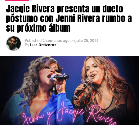
Jacqie Rivera presenta un dueto
póstumo con Jenni Rivera rumbo a
su próximo álbum
Published
on
2 semanas ago
julio 25, 2026
By
Luis Ontiveros