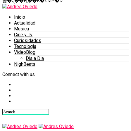
졾�ܢ��F[��R�ZM~�D
Inicio
Actualidad
Musica
Cine y Tv
Curiosidades
Tecnologia
VideoBlog
Dia a Dia
NighBeats
Connect with us