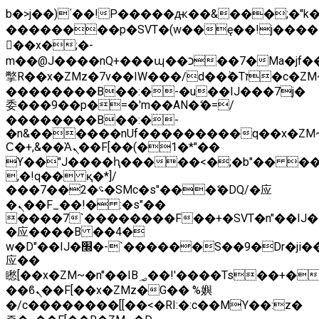
b�>j��)΄��!P�����ԫ��&���;�"k��B
��������p�SVT�(w��ę��!j����
��x�;�-
m��@J����nQ+���պ��כ��7�Ma�jf��J��ͱ4j���Ѳ�
撆R��x�ZMz�7v��IW���/d��ٞ�Тז�c�ZM~�ji�� ߒ��sQz�����Ԡ��DW��3�De�n"��M�+/
��������B��:�-�u��IJ���7j�
委���9��p�=�'m��AN�ޭ�=/
��������B��:�-
�n&������nUf���������q��x�ZM
Ϲ�+,&��Ὰܢ��F[��(�1�*"��
ϒ��"J����ԧ�����<�;�b"�� ���"j����
,�!q�� қ�*]/
���؝�2��7�SMc�s"���ޭ�DQ/�应
�ܢ��F_��!� :�s"��
����7`��������F��+�SVT�n"��IJ�
�应����B ��4�
w�D"��IJ�׭�-`������S��9�Dr�ji��EJ߅��gJ�
应��
矁[��x�ZM~�n"��IB؃��!'����Тѕ��+��(m��IK�ʭ�/|
��ϐܢ��F[��x�ZMz�G�� %嬩
�/c��������[[��<�RI:�:c��MΎ��:z�