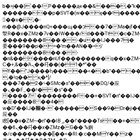
b�>j��)΄��!P�����ԫ��&���;�"k��B
��������p�SVT�(w��ę��!j����
��x�;�-
m��@J����nQ+���պ��כ��7�Ma�jf��J��ͱ4j���Ѳ�
撆R��x�ZMz�7v��IW���/d��ٞ�Тז�c�ZM~�ji�� ߒ��sQz�����Ԡ��DW��3�De�n"��M�+/
��������B��:�-�u��IJ���7j�
委���9��p�=�'m��AN�ޭ�=/
��������B��:�-
�n&������nUf���������q��x�ZM
Ϲ�+,&��Ὰܢ��F[��(�1�*"��
ϒ��"J����ԧ�����<�;�b"�� ���"j����
,�!q�� қ�*]/
���؝�2��7�SMc�s"���ޭ�DQ/�应
�ܢ��F_��!� :�s"��
����7`��������F��+�SVT�n"��IJ�
�应����B ��4�
w�D"��IJ�׭�-`������S��9�Dr�ji��EJ߅��gJ�
应��
矁[��x�ZM~�n"��IB؃��!'����Тѕ��+��(m��IK�ʭ�/|
��ϐܢ��F[��x�ZMz�G�� %嬩
�/c��������[[��<�RI:�:c��MΎ��:z�