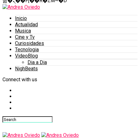
졾�ܢ��F[��R�ZM~�D
Inicio
Actualidad
Musica
Cine y Tv
Curiosidades
Tecnologia
VideoBlog
Dia a Dia
NighBeats
Connect with us