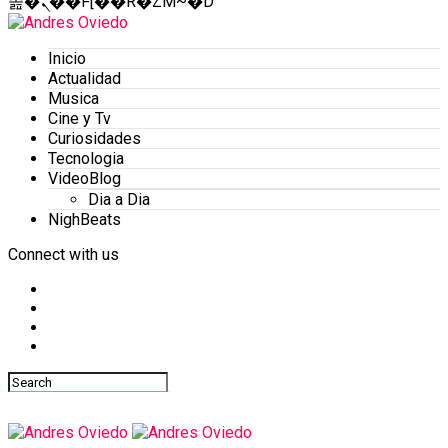
졾�ܢ��F[��R�ZM~�D
Inicio
Actualidad
Musica
Cine y Tv
Curiosidades
Tecnologia
VideoBlog
Dia a Dia
NighBeats
Connect with us