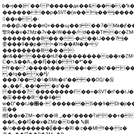
b�>j��)΄��!P�����ԫ��&���;�"k��B
��������p�SVT�(w��ę��!j����
��x�;�-
m��@J����nQ+���պ��כ��7�Ma�jf��J��ͱ4j���Ѳ�
撆R��x�ZMz�7v��IW���/d��ٞ�Тז�c�ZM~�ji�� ߒ��sQz�����Ԡ��DW��3�De�n"��M�+/
��������B��:�-�u��IJ���7j�
委���9��p�=�'m��AN�ޭ�=/
��������B��:�-
�n&������nUf���������q��x�ZM
Ϲ�+,&��Ὰܢ��F[��(�1�*"��
ϒ��"J����ԧ�����<�;�b"�� ���"j����
,�!q�� қ�*]/
���؝�2��7�SMc�s"���ޭ�DQ/�应
�ܢ��F_��!� :�s"��
����7`��������F��+�SVT�n"��IJ�
�应����B ��4�
w�D"��IJ�׭�-`������S��9�Dr�ji��EJ߅��gJ�
应��
矁[��x�ZM~�n"��IB؃��!'����Тѕ��+��(m��IK�ʭ�/|
��ϐܢ��F[��x�ZMz�G�� %嬩
�/c��������[[��<�RI:�:c��MΎ��:z�