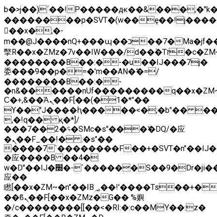
b�>j��)΄��!P�����ԫ��&���;�"k��B
��������p�SVT�(w��ę��!j����
��x�;�-
m��@J����nQ+���պ��כ��7�Ma�jf��J��ͱ4j���Ѳ�
撆R��x�ZMz�7v��IW���/d��ٞ�Тז�c�ZM~�ji�� ߒ��sQz�����Ԡ��DW��3�De�n"��M�+/
��������B��:�-�u��IJ���7j�
委���9��p�=�'m��AN�ޭ�=/
��������B��:�-
�n&������nUf���������q��x�ZM
Ϲ�+,&��Ὰܢ��F[��(�1�*"��
ϒ��"J����ԧ�����<�;�b"�� ���"j����
,�!q�� қ�*]/
���؝�2��7�SMc�s"���ޭ�DQ/�应
�ܢ��F_��!� :�s"��
����7`��������F��+�SVT�n"��IJ�
�应����B ��4�
w�D"��IJ�׭�-`������S��9�Dr�ji��EJ߅��gJ�
应��
矁[��x�ZM~�n"��IB؃��!'����Тѕ��+��(m��IK�ʭ�/|
��ϐܢ��F[��x�ZMz�G�� %嬩
�/c��������[[��<�RI:�:c��MΎ��:z�