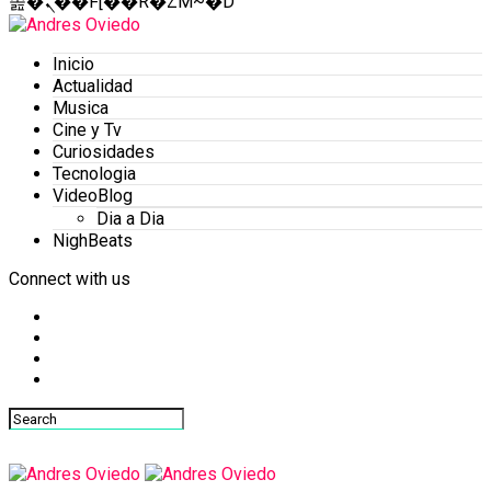
졾�ܢ��F[��R�ZM~�D
Inicio
Actualidad
Musica
Cine y Tv
Curiosidades
Tecnologia
VideoBlog
Dia a Dia
NighBeats
Connect with us