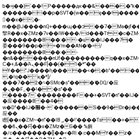
b�>j��)΄��!P�����ԫ��&���;�"k��B
��������p�SVT�(w��ę��!j����
��x�;�-
m��@J����nQ+���պ��כ��7�Ma�jf��J��ͱ4j���Ѳ�
撆R��x�ZMz�7v��IW���/d��ٞ�Тז�c�ZM~�ji�� ߒ��sQz�����Ԡ��DW��3�De�n"��M�+/
��������B��:�-�u��IJ���7j�
委���9��p�=�'m��AN�ޭ�=/
��������B��:�-
�n&������nUf���������q��x�ZM
Ϲ�+,&��Ὰܢ��F[��(�1�*"��
ϒ��"J����ԧ�����<�;�b"�� ���"j����
,�!q�� қ�*]/
���؝�2��7�SMc�s"���ޭ�DQ/�应
�ܢ��F_��!� :�s"��
����7`��������F��+�SVT�n"��IJ�
�应����B ��4�
w�D"��IJ�׭�-`������S��9�Dr�ji��EJ߅��gJ�
应��
矁[��x�ZM~�n"��IB؃��!'����Тѕ��+��(m��IK�ʭ�/|
��ϐܢ��F[��x�ZMz�G�� %嬩
�/c��������[[��<�RI:�:c��MΎ��:z�