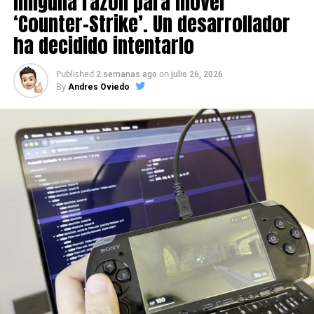
ninguna razón para mover
‘Counter-Strike’. Un desarrollador
ha decidido intentarlo
Published
on
2 semanas ago
julio 26, 2026
By
Andres Oviedo