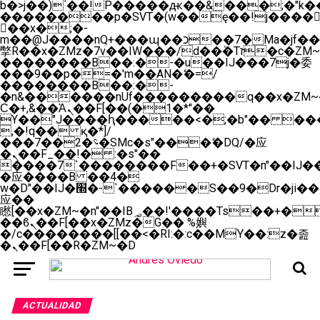
b�>j��)΄��!P�����ԫ��&���;�"k��B�
��������p�SVT�(w��ę��!j����
��x�;�-
m��@J����nQ+���պ��כ��7�Ma�jf��J��ͱ4j���Ѳ�
撆R��x�ZMz�7v��IW���/d��ٞ�Тז�c�ZM~�ji�� ߒ��sQz�����Ԡ��DW��3�De�n"��M�+/
��������B��:�-�u��IJ���7j�委
���9��p�=�'m��AN�ޭ�=/
��������B��:�-
�n&������nUf���������q��x�ZM~
Ϲ�+,&��Ὰܢ��F[��(�1�*"��
ϒ��"J����ԧ�����<�;�b"�� ���"j����
,�!q�� қ�*]/
���؝�2��7�SMc�s"���ޭ�DQ/�应
�ܢ��F_��!� :�s"��
����7`��������F��+�SVT�n"��IJ��
�应����B ��4�
w�D"��IJ�׭�-`������S��9�Dr�ji��EJ߅��gJ�
应��
矁[��x�ZM~�n"��IB؃��!'����Тѕ��+��(m��IK�ʭ�/|
��ϐܢ��F[��x�ZMz�G�� %嬩
�/c��������[[��<�RI:�:c��MΎ��:z�졾
�ܢ��F[��R�ZM~�D
ACTUALIDAD