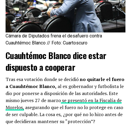
Esperamos que exista una cura para las palmeras
capitalinas./Imagen Cosecha de Vida Facebook
Así se ha dado la triste historia de las palmeras
Cámara de Diputados frena el desafuero contra
californianas de la CDMX. De momento no hay una
Cuauhtémoc Blanco // Foto: Cuartoscuro
solución y
el sueño del estilo de vida californiano
Cuauhtémoc Blanco dice estar
desaparece sin remedio
y tristemente, el paisaje
urbano al que estábamos acostumbrados quedará
dispuesto a cooperar
desolado y por el momento le tenemos que decir adiós a
las icónicas palmeras californianas.
Tras esa votación donde se decidió
no quitarle el fuero
a Cuauhtémoc Blanco,
al ex gobernador y futbolista le
The post La triste historia de las palmeras californianas
dio por ponerse a disposición de las autoridades. Este
de la CDMX appeared first on Sopitas.com.
mismo jueves 27 de marzo
se presentó en la Fiscalía de
Morelos,
asegurando que el fuero no lo protege en caso
ues de anuncios individuales.
de ser culpable. La cosa es, ¿por qué no lo hizo antes de
que decidieran mantener su “protección”?