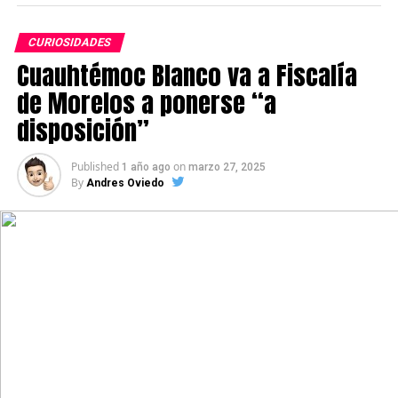
CURIOSIDADES
Cuauhtémoc Blanco va a Fiscalía
de Morelos a ponerse “a
disposición”
Published
on
1 año ago
marzo 27, 2025
By
Andres Oviedo