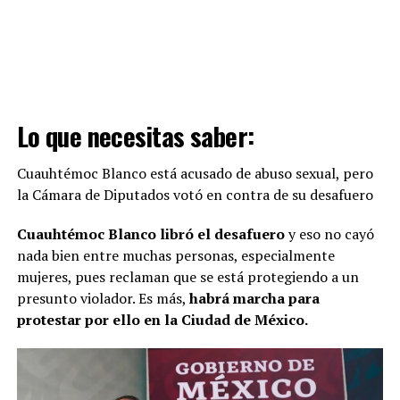
mediados del siglo XX cuando, según se dice,
el
presidente Miguel Alemán Valdés viajó a Los
Ángeles, California y descubrió las largas hileras de
palmeras
que adornaban las calles y bulevares
angelinos, sobre todo en sitios como Beverly Hills. Estas
plantas exóticas serían ideales para la Ciudad de México
Lo que necesitas saber:
y así le pidió al entonces regente Fernando Casas
Alemán, que se encargara de traer algunas a la capital.
Cuauhtémoc Blanco está acusado de abuso sexual, pero
la Cámara de Diputados votó en contra de su desafuero
Cuauhtémoc Blanco libró el desafuero
y eso no cayó
nada bien entre muchas personas, especialmente
mujeres, pues reclaman que se está protegiendo a un
presunto violador. Es más,
habrá marcha para
protestar por ello en la Ciudad de México.