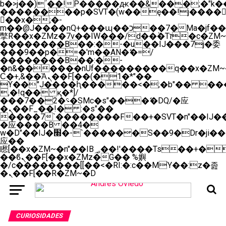
b�>j��)΄��!P�����ԫ��&���;�"k��B�
��������p�SVT�(w��ę��!j����
��x�;�-
m��@J����nQ+���պ��כ��7�Ma�jf��J��ͱ4j���Ѳ�
撆R��x�ZMz�7v��IW���/d��ٞ�Тז�c�ZM~�ji�� ߒ��sQz�����Ԡ��DW��3�De�n"��M�+/
��������B��:�-�u��IJ���7j�委
���9��p�=�'m��AN�ޭ�=/
��������B��:�-
�n&������nUf���������q��x�ZM~
Ϲ�+,&��Ὰܢ��F[��(�1�*"��
ϒ��"J����ԧ�����<�;�b"�� ���"j����
,�!q�� қ�*]/
���؝�2��7�SMc�s"���ޭ�DQ/�应
�ܢ��F_��!� :�s"��
����7`��������F��+�SVT�n"��IJ��
�应����B ��4�
w�D"��IJ�׭�-`������S��9�Dr�ji��EJ߅��gJ�
应��
矁[��x�ZM~�n"��IB؃��!'����Тѕ��+��(m��IK�ʭ�/|
��ϐܢ��F[��x�ZMz�G�� %嬩
�/c��������[[��<�RI:�:c��MΎ��:z�졾
�ܢ��F[��R�ZM~�D
CURIOSIDADES