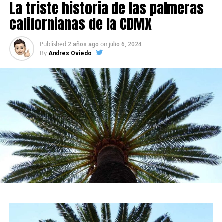
La triste historia de las palmeras
californianas de la CDMX
Published
on
2 años ago
julio 6, 2024
By
Andres Oviedo