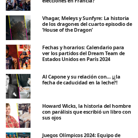
elecciones en Francia?
Vhagar, Meleys y Sunfyre: La historia
de los dragones del cuarto episodio de
‘House of the Dragon’
Fechas y horarios: Calendario para
ver los partidos del Dream Team de
Estados Unidos en París 2024
Al Capone y su relación con… ¡¿la
fecha de caducidad en la leche?!
Las palmeras adornaban gran parte de la ciudad hasta
Howard Wicks, la historia del hombre
hace algunos años./Imagen Narvarteando Facebook
con parálisis que escribió un libro con
sus ojos
Las palmeras son naturales de las costas y de climas
cálidos y tropicales, pero
no resulta difícil que se
adapten a los climas más templados
. A mediados del
Juegos Olímpicos 2024: Equipo de