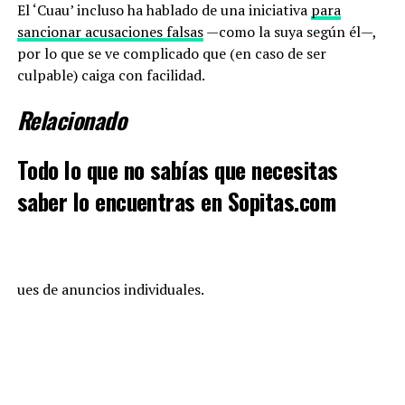
El ‘Cuau’ incluso ha hablado de una iniciativa
para
sancionar acusaciones falsas
—como la suya según él—,
por lo que se ve complicado que (en caso de ser
culpable) caiga con facilidad.
Relacionado
Todo lo que no sabías que necesitas
saber lo encuentras en Sopitas.com
ues de anuncios individuales.
RELATED TOPICS:
CALIFORNIANAS
CDMX
DE
HISTORIA
LA
LAS
PALMERAS
TRISTE