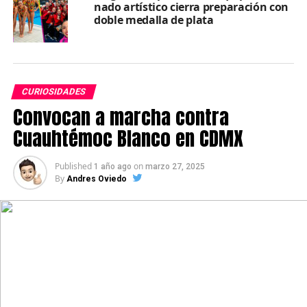
siglo XX la ciudad comenzó a verse adornada con
nado artístico cierra preparación con
doble medalla de plata
grandes palmeras en muchos de sus parques y
camellones.
CURIOSIDADES
Convocan a marcha contra
Cuauhtémoc Blanco en CDMX
Published
on
1 año ago
marzo 27, 2025
By
Andres Oviedo