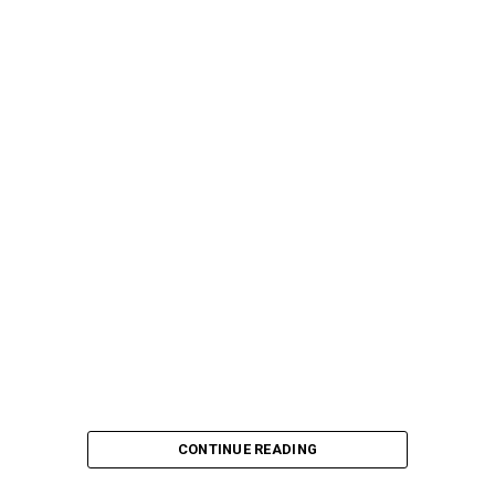
UP NEXT
“Regresar a zona de puntos”: El objetivo de Checo Pérez
en el Gran Premio de Gran Bretaña
DON'T MISS
¿Cómo veían las personas de los años 80, el 2024?
Source link
CONTINUE READING