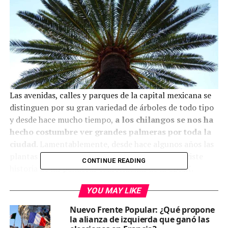
Las avenidas, calles y parques de la capital mexicana se
distinguen por su gran variedad de árboles de todo tipo
y desde hace mucho tiempo,
a los chilangos se nos ha
hecho costumbre ver grandes palmeras por toda la
ciudad
. Lamentablemente, desde hace algunos años las
plantas de este tipo están muriendo. Esta es la triste
CONTINUE READING
historia de las palmeras californianas de la CDMX.
YOU MAY LIKE
Nuevo Frente Popular: ¿Qué propone
la alianza de izquierda que ganó las